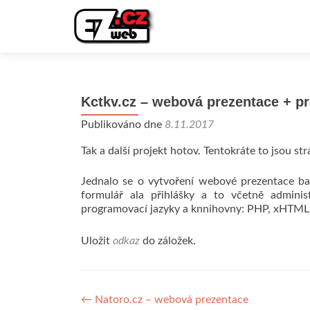
Kctkv.cz – webová prezentace + p
Publikováno dne
8.11.2017
Tak a další projekt hotov. Tentokráte to jsou st
Jednalo se o vytvoření webové prezentace ba
formulář ala přihlášky a to včetně adminis
programovací jazyky a knnihovny: PHP, xHTML, 
Uložit
odkaz
do záložek.
Navigace pro příspěvek
←
Natoro.cz – webová prezentace