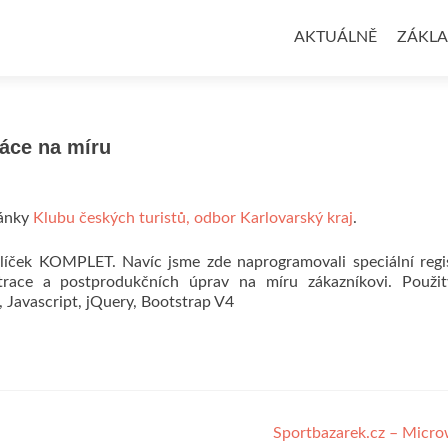
Přejít k obsahu webu
AKTUÁLNĚ
ZÁKL
ráce na míru
ránky
Klubu českých turistů, odbor Karlovarský kraj
.
líček KOMPLET. Navíc jsme zde naprogramovali speciální regi
trace a postprodukčních úprav na míru zákazníkovi. Použit
Javascript, jQuery, Bootstrap V4
Sportbazarek.cz – Micr