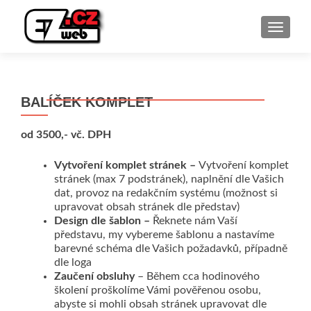
ROZBAL
BALÍČEK KOMPLET
od 3500,- vč. DPH
Vytvoření komplet stránek –
Vytvoření komplet
stránek (max 7 podstránek), naplnění dle Vašich
dat, provoz na redakčním systému (možnost si
upravovat obsah stránek dle představ)
Design dle šablon –
Řeknete nám Vaší
představu, my vybereme šablonu a nastavíme
barevné schéma dle Vašich požadavků, případně
dle loga
Zaučení obsluhy
– Během cca hodinového
školení proškolíme Vámi pověřenou osobu,
abyste si mohli obsah stránek upravovat dle